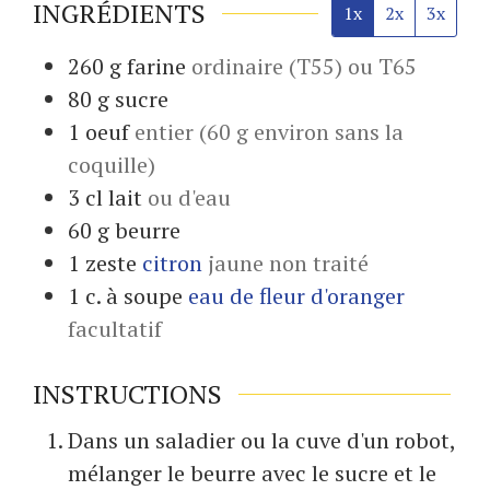
INGRÉDIENTS
1x
2x
3x
260
g
farine
ordinaire (T55) ou T65
80
g
sucre
1
oeuf
entier (60 g environ sans la
coquille)
3
cl
lait
ou d'eau
60
g
beurre
1
zeste
citron
jaune non traité
1
c. à soupe
eau de fleur d'oranger
facultatif
INSTRUCTIONS
Dans un saladier ou la cuve d'un robot,
mélanger le beurre avec le sucre et le