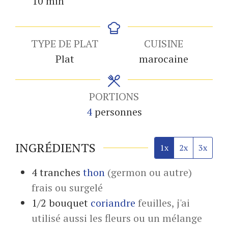
minutes
10
min
TYPE DE PLAT
CUISINE
Plat
marocaine
PORTIONS
4
personnes
INGRÉDIENTS
1x
2x
3x
4
tranches
thon
(germon ou autre)
frais ou surgelé
1/2
bouquet
coriandre
feuilles, j'ai
utilisé aussi les fleurs ou un mélange