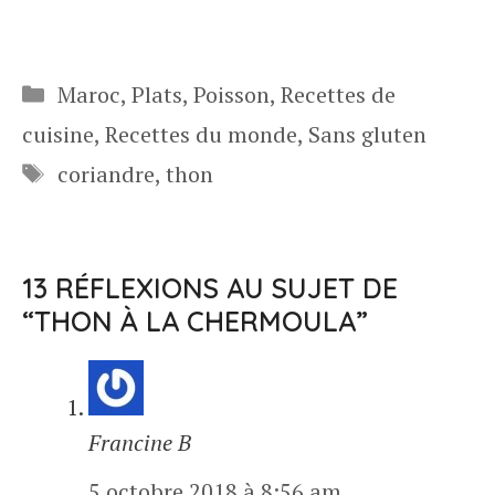
Catégories
Maroc
,
Plats
,
Poisson
,
Recettes de
cuisine
,
Recettes du monde
,
Sans gluten
Étiquettes
coriandre
,
thon
13 RÉFLEXIONS AU SUJET DE
“THON À LA CHERMOULA”
Francine B
5 octobre 2018 à 8:56 am