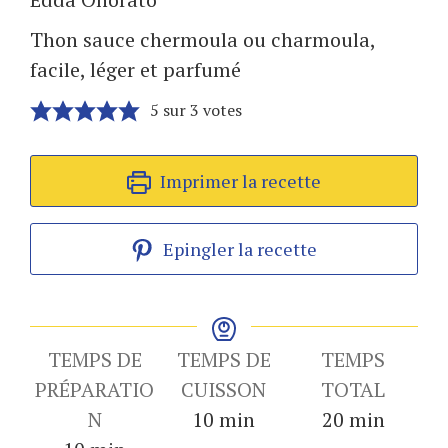
Thon sauce chermoula ou charmoula,
facile, léger et parfumé
5
sur
3
votes
Imprimer la recette
Epingler la recette
TEMPS DE
TEMPS DE
TEMPS
PRÉPARATIO
CUISSON
TOTAL
minutes
minutes
N
10
min
20
min