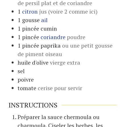
de persil plat et de coriandre
1
citron
jus (voire 2 comme ici)
1
gousse
ail
1
pincée
cumin
1
pincée
coriandre
poudre
1
pincée
paprika
ou une petit gousse
de piment oiseau
huile d'olive
vierge extra
sel
poivre
tomate
cerise pour servir
INSTRUCTIONS
Préparer la sauce chermoula ou
charmoula. Ciseler les herbes, les