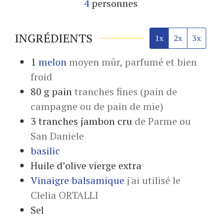
4
personnes
INGRÉDIENTS
1x
2x
3x
1
melon
moyen mûr, parfumé et bien
froid
80
g
pain
tranches fines (pain de
campagne ou de pain de mie)
3
tranches
jambon cru
de Parme ou
San Daniele
basilic
Huile d’olive vierge extra
Vinaigre balsamique
j'ai utilisé le
Clelia ORTALLI
Sel