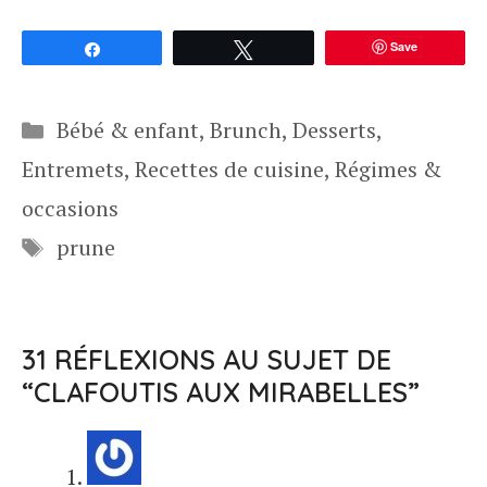
Save
Partagez
Tweetez
Catégories
Bébé & enfant
,
Brunch
,
Desserts
,
Entremets
,
Recettes de cuisine
,
Régimes &
occasions
Étiquettes
prune
31 RÉFLEXIONS AU SUJET DE
“CLAFOUTIS AUX MIRABELLES”