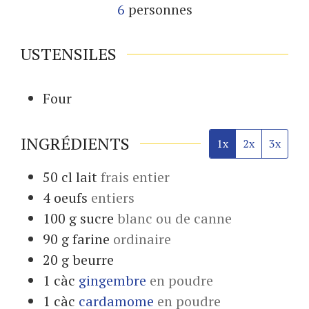
6
personnes
USTENSILES
Four
INGRÉDIENTS
1x
2x
3x
50
cl
lait
frais entier
4
oeufs
entiers
100
g
sucre
blanc ou de canne
90
g
farine
ordinaire
20
g
beurre
1
càc
gingembre
en poudre
1
càc
cardamome
en poudre