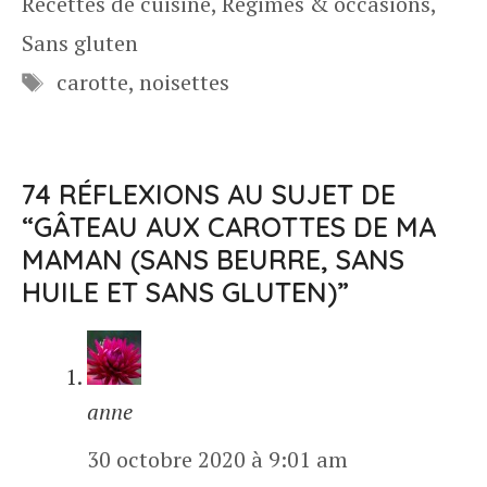
Recettes de cuisine
,
Régimes & occasions
,
Sans gluten
Étiquettes
carotte
,
noisettes
74 RÉFLEXIONS AU SUJET DE
“GÂTEAU AUX CAROTTES DE MA
MAMAN (SANS BEURRE, SANS
HUILE ET SANS GLUTEN)”
anne
30 octobre 2020 à 9:01 am