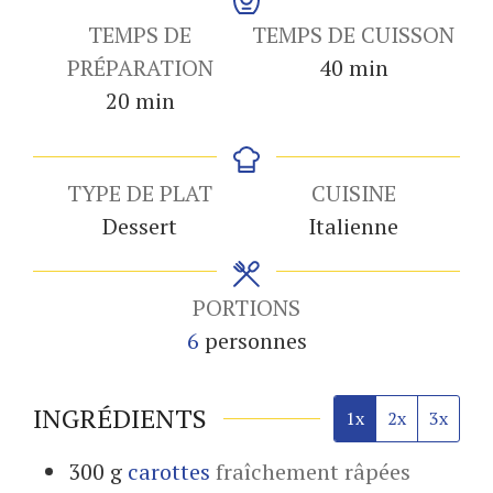
TEMPS DE
TEMPS DE CUISSON
minutes
PRÉPARATION
40
min
minutes
20
min
TYPE DE PLAT
CUISINE
Dessert
Italienne
PORTIONS
6
personnes
INGRÉDIENTS
1x
2x
3x
300
g
carottes
fraîchement râpées