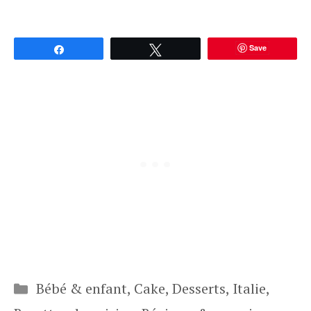
Save
Partagez
Tweetez
Catégories
Bébé & enfant
,
Cake
,
Desserts
,
Italie
,