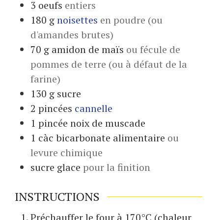
3
oeufs
entiers
180
g
noisettes
en poudre (ou
d'amandes brutes)
70
g
amidon de maïs
ou fécule de
pommes de terre (ou à défaut de la
farine)
130
g
sucre
2
pincées
cannelle
1
pincée
noix de muscade
1
càc
bicarbonate alimentaire
ou
levure chimique
sucre glace
pour la finition
INSTRUCTIONS
Préchauffer le four à 170°C (chaleur