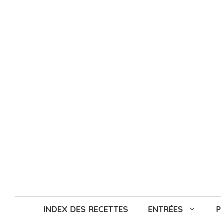
Aller
au
contenu
INDEX DES RECETTES
ENTRÉES
P