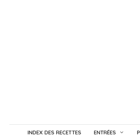
Aller
au
contenu
INDEX DES RECETTES
ENTRÉES
P