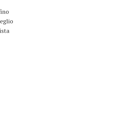
fino
eglio
ista