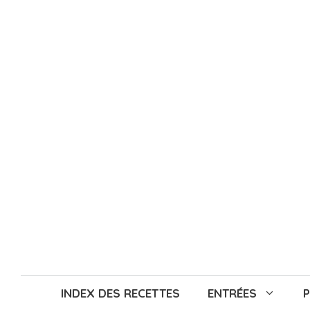
Aller
au
contenu
INDEX DES RECETTES
ENTRÉES
P