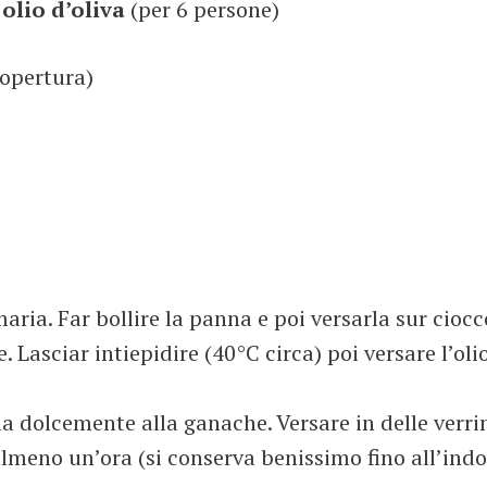
 olio d’oliva
(per 6 persone)
copertura)
maria. Far bollire la panna e poi versarla sur cioc
asciar intiepidire (40°C circa) poi versare l’olio,
la dolcemente alla ganache. Versare in delle verri
o almeno un’ora (si conserva benissimo fino all’in