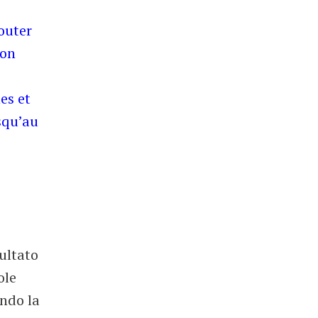
jouter
ron
es et
squ’au
ultato
ole
ndo la