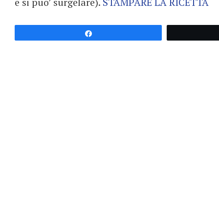
e si puo’ surgelare).
STAMPARE LA RICETTA
Partagez