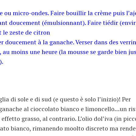
e ou micro-ondes. Faire bouillir la crème puis l’a
eant doucement (émulsionnant). Faire tiédir (envi
t le zeste de citron
rer doucement à la ganache. Verser dans des verrin
lm, au moins une heure (la mousse se garde bien ju
).
a di sole e di sud (e questo è solo l’inizio)! Per
a ganache al cioccolato bianco e limoncello…un ris
ffetto grasso, al contrario. L’olio dol’iva (in picc
lato bianco, rimanendo moolto discreto ma rende