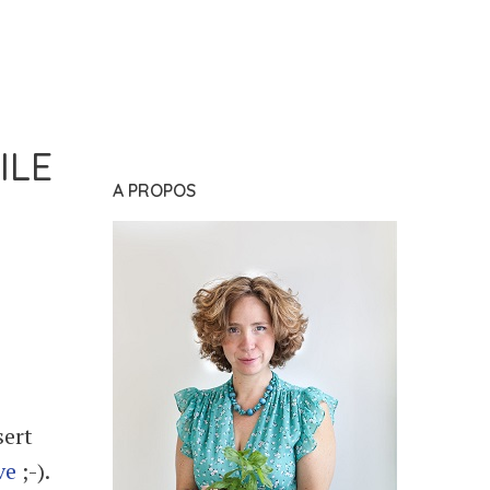
ILE
A PROPOS
sert
ive
;-).