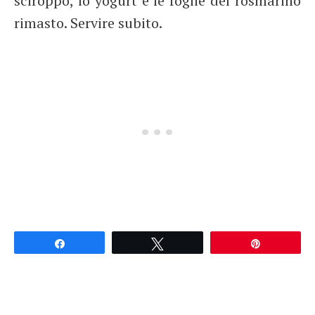
sciroppo, lo yogurt e le foglie del rosmarino
rimasto. Servire subito.
Partagez
Tweetez
Épingle