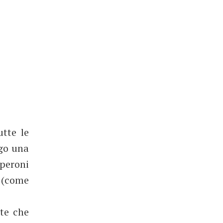
utte le
ngo una
eperoni
i (come
nte che