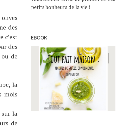
petits bonheurs de la vie !
 olives
une des
e c’est
EBOOK
par des
) ou de
upe, la
s mois
 sur la
ours de