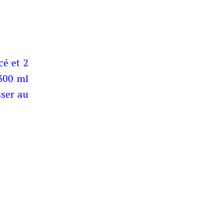
cé et 2
(300 ml
sser au