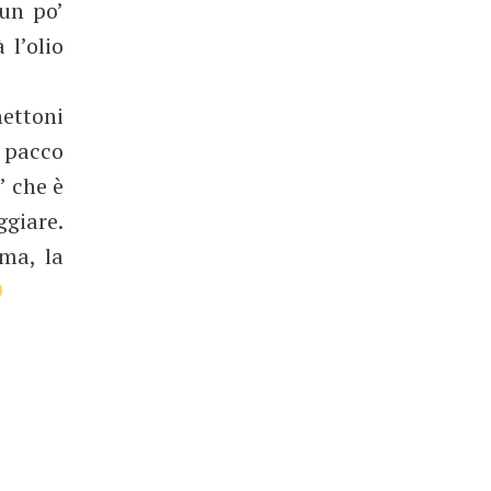
 un po’
 l’olio
ettoni
 pacco
’ che è
giare.
ima, la