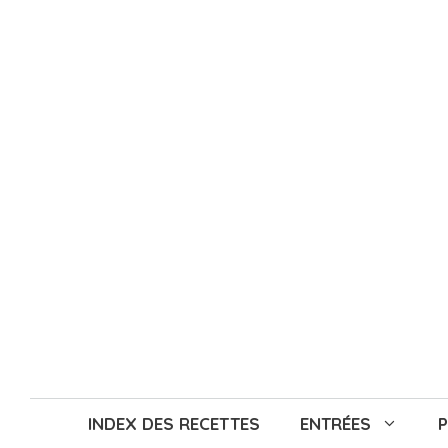
Aller
au
contenu
INDEX DES RECETTES
ENTRÉES
P