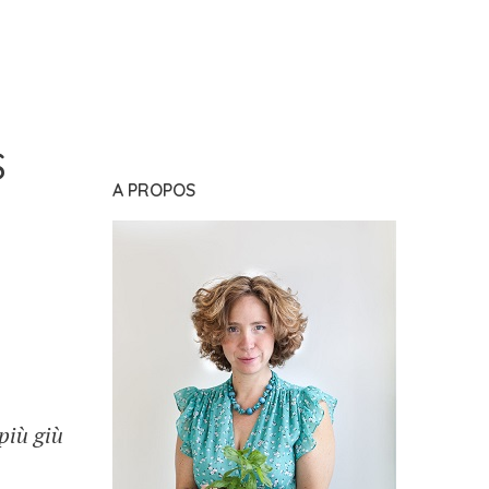
S
A PROPOS
più giù