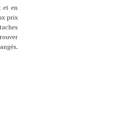
x et en
ux prix
staches
trouver
mangés.