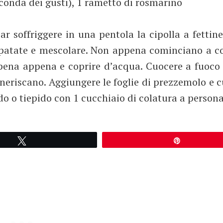
onda dei gusti), 1 rametto di rosmarino
Far soffriggere in una pentola la cipolla a fettin
e patate e mescolare. Non appena cominciano a co
appena appena e coprire d’acqua. Cuocere a fuoc
eneriscano. Aggiungere le foglie di prezzemolo e 
ldo o tiepido con 1 cucchiaio di colatura a persona
Tweetez
Épingle