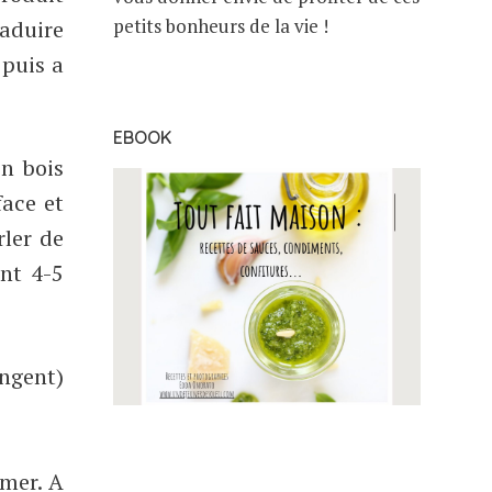
petits bonheurs de la vie !
aduire
puis a
EBOOK
en bois
face et
rler de
ant 4-5
angent)
 mer. A