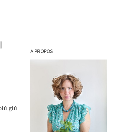
I
A PROPOS
più giù