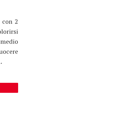
e con 2
lorirsi
o medio
cuocere
.