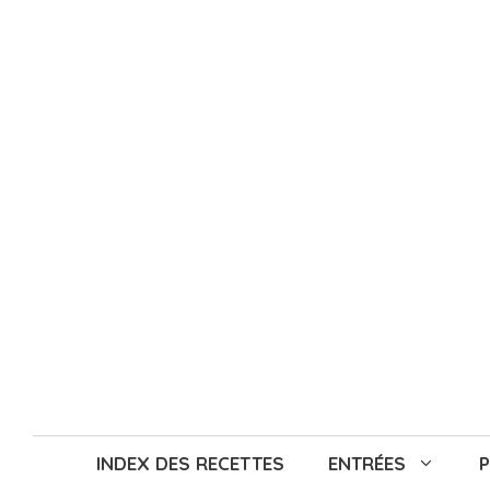
Aller
au
contenu
INDEX DES RECETTES
ENTRÉES
P