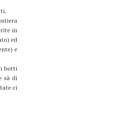
ti.
ostiera
rite in
ato) ed
ente) e
n botti
e sà di
tate ci