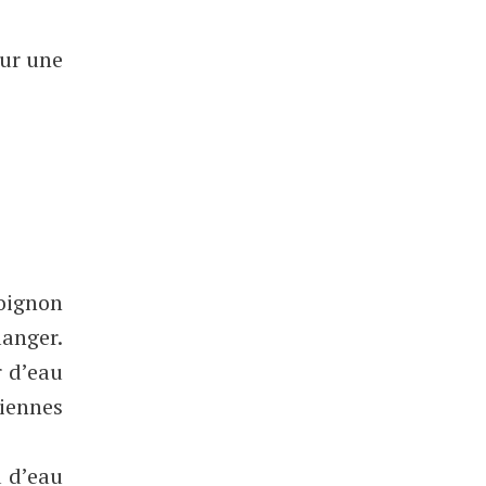
sur une
’oignon
langer.
r d’eau
viennes
u d’eau