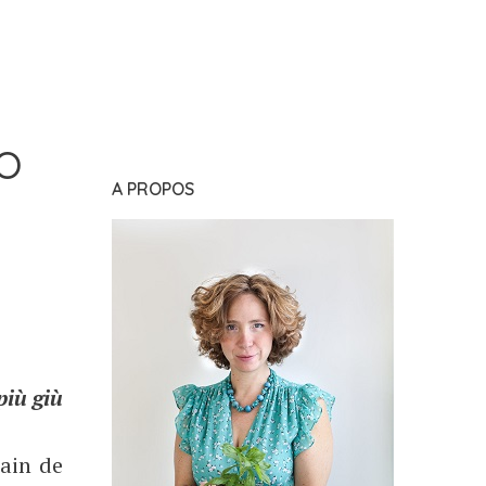
O
A PROPOS
più giù
rain de