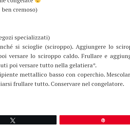
 me congelate
le ben cremoso)
egozi specializzati)
nché si scioglie (sciroppo). Aggiungere lo scir
poi versare lo sciroppo caldo. Frullare e aggiun
ti poi versare tutto nella gelatiera*.
ecipiente mettallico basso con coperchio. Mescola
arsi frullare tutto. Conservare nel congelatore.
Tweetez
Épingle