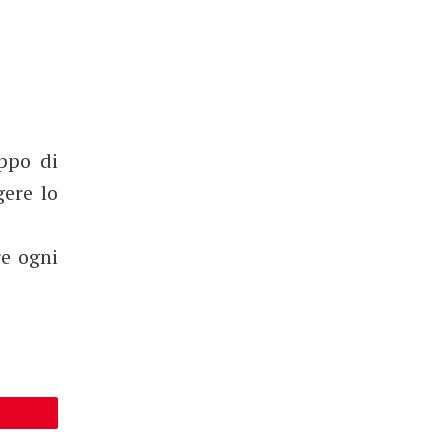
oppo di
gere lo
re ogni