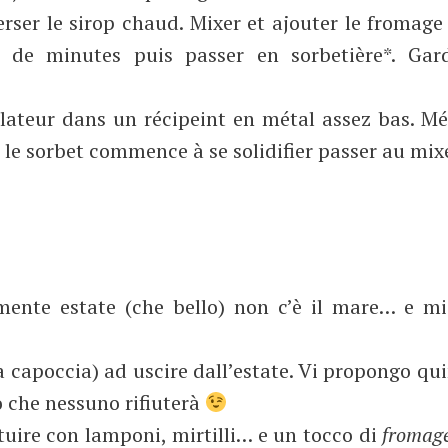
erser le sirop chaud. Mixer et ajouter le fromage
e de minutes puis passer en sorbetière*. Gar
élateur dans un récipeint en métal assez bas. M
 le sorbet commence à se solidifier passer au mix
mente estate (che bello) non c’è il mare… e mi
la capoccia) ad uscire dall’estate. Vi propongo qu
o che nessuno rifiuterà
uire con lamponi, mirtilli… e un tocco di
fromag