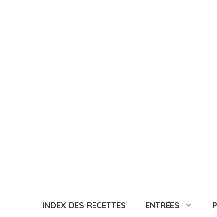
Aller
au
contenu
INDEX DES RECETTES
ENTRÉES
P