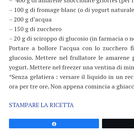
– 400 g di amarene snocciolate griottes (per
– 100 g di fromage blanc (o di yogurt natura
– 200 g d’acqua
– 150 g di zucchero
– 20 g di sciroppo di glucosio (in farmacia o n
Portare a bollore l’acqua con lo zucchero fi
glucosio. Mettere nel frullatore le amarene 
yogurt. Mettere nel freezer una ventina di minu
*Senza gelatiera : versare il liquido in un r
ora per tre ore. Non appena comincia a ghiacci
STAMPARE LA RICETTA
Partagez