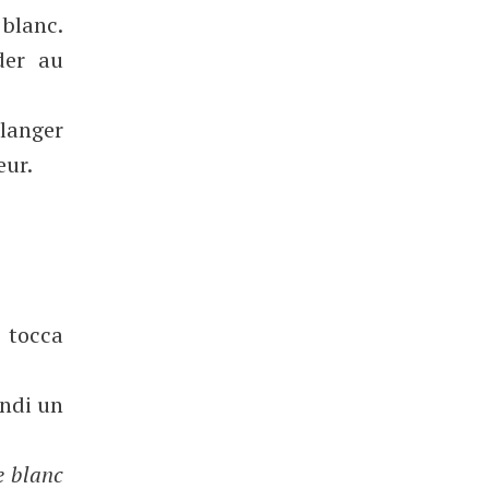
 blanc.
der au
élanger
eur.
 tocca
indi un
e blanc