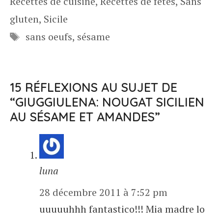
Recettes de cuisine
,
Recettes de fêtes
,
Sans
gluten
,
Sicile
Étiquettes
sans oeufs
,
sésame
15 RÉFLEXIONS AU SUJET DE
“GIUGGIULENA: NOUGAT SICILIEN
AU SÉSAME ET AMANDES”
luna
28 décembre 2011 à 7:52 pm
uuuuuhhh fantastico!!! Mia madre lo