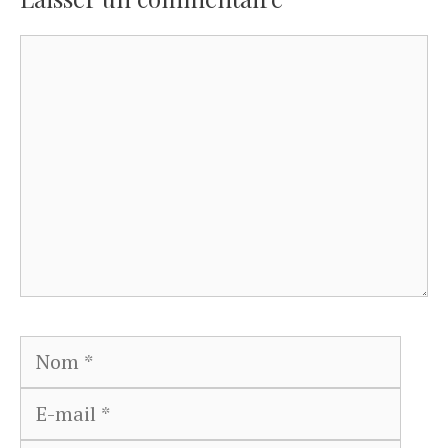
Commentaire
Nom
E-
mail
Site
web