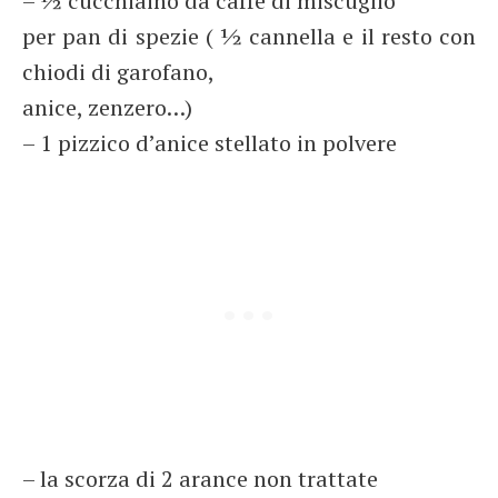
– ½ cucchiaino da caffè di miscuglio
per pan di spezie ( ½ cannella e il resto con
chiodi di garofano,
anice, zenzero…)
– 1 pizzico d’anice stellato in polvere
– la scorza di 2 arance non trattate