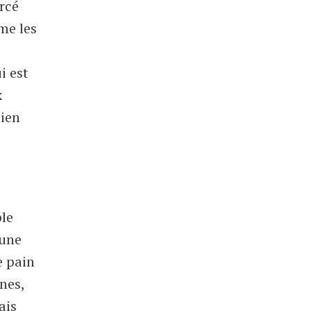
rcé
me les
i est
x
bien
ple
 une
e pain
ines,
ais