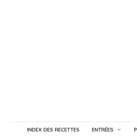
Aller
au
contenu
INDEX DES RECETTES
ENTRÉES
P