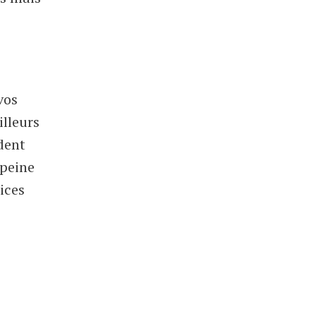
vos
illeurs
dent
 peine
ices