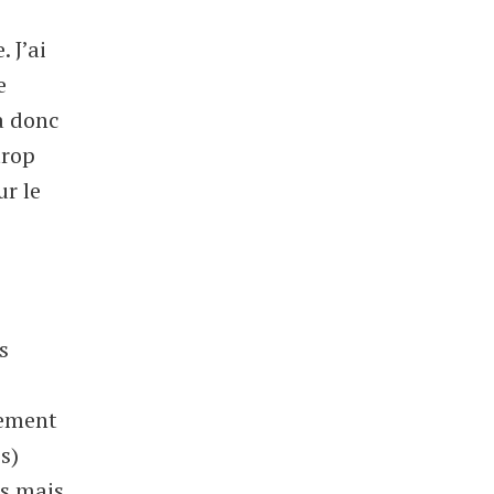
 J’ai
e
a donc
trop
ur le
s
rement
s)
es mais