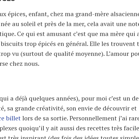
 aux épices, enfant, chez ma grand-mère alsacienne.
e née au soleil et près de la mer, cela avait une not
xotique. Ce qui est amusant c’est que ma mère qui 
 biscuits trop épicés en général. Elle les trouvent 
a trop vu (surtout de qualité moyenne). L’amour po
erse chez nous.
qui a déjà quelques années), pour moi c’est un de
té, sa grande créativité, son envie de découvrir et
ce billet
lors de sa sortie. Personnellement j’ai ra
plexes quoiqu’il y ait aussi des recettes très facile
st très inspirant (des fois des idées toutes simpl