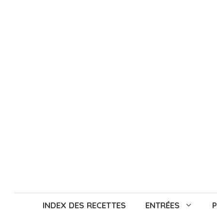
Aller
au
contenu
INDEX DES RECETTES
ENTRÉES
P