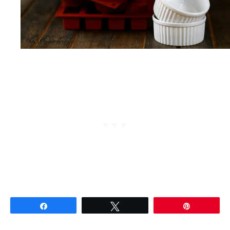
Partagez
Tweetez
Épingle