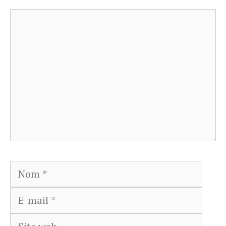
Commentaire
Nom
E-
mail
Site
web