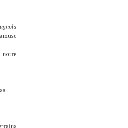
ugnola
’amuse
 notre
 sa
rrains