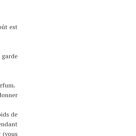
oût est
e garde
arfum.
 donner
oids de
pendant
r (vous