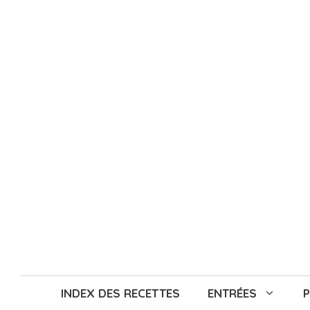
Aller
au
contenu
INDEX DES RECETTES
ENTRÉES
P