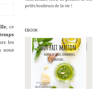
petits bonheurs de la vie !
lle
, ce
EBOOK
temps
urs les
n nous