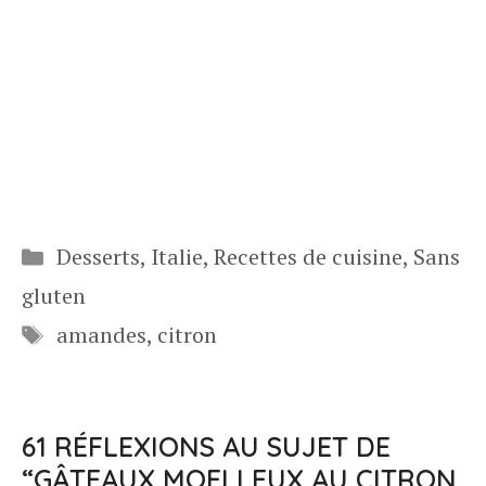
Catégories
Desserts
,
Italie
,
Recettes de cuisine
,
Sans
gluten
Étiquettes
amandes
,
citron
61 RÉFLEXIONS AU SUJET DE
“GÂTEAUX MOELLEUX AU CITRON