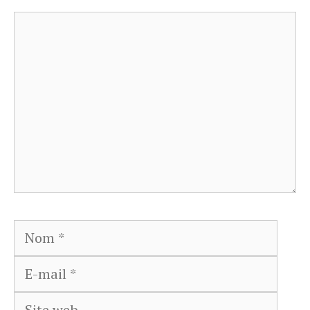
Commentaire
Nom
E-
mail
Site
web