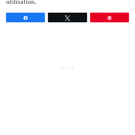
utilisation.
Partagez
Tweetez
Épingle