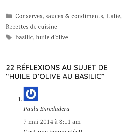
Catégories
Conserves, sauces & condiments
,
Italie
,
Recettes de cuisine
Étiquettes
basilic
,
huile d'olive
22 RÉFLEXIONS AU SUJET DE
“HUILE D’OLIVE AU BASILIC”
Paula Enredadera
7 mai 2014 à 8:11 am
C'est une bonne idée!!