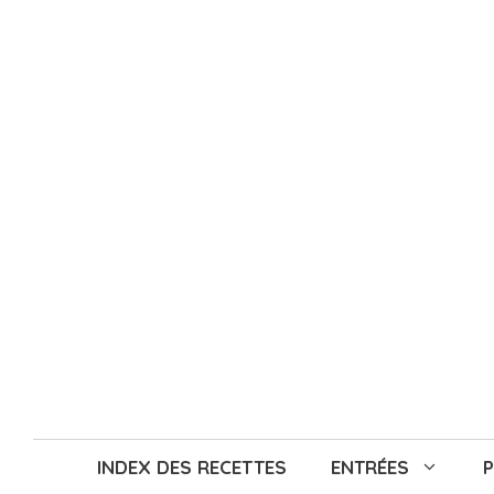
Aller
au
contenu
INDEX DES RECETTES
ENTRÉES
P