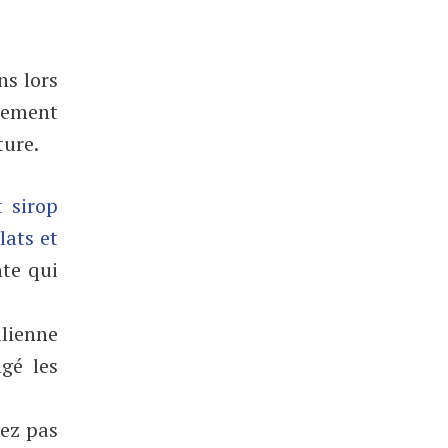
ns lors
èrement
ture.
t sirop
lats et
nte qui
alienne
ngé les
vez pas