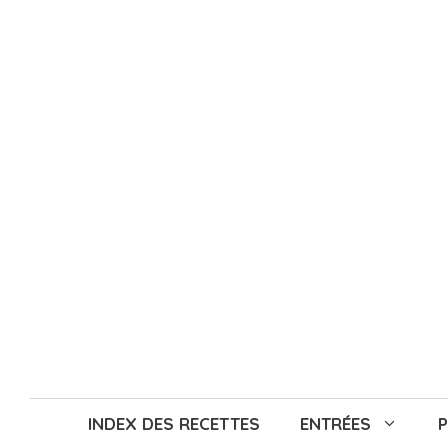
Aller
au
contenu
INDEX DES RECETTES
ENTRÉES
P