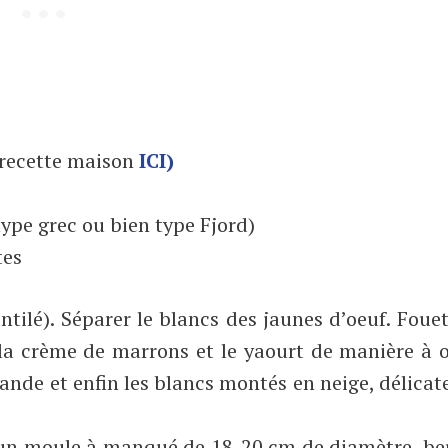
recette maison
ICI)
ype grec ou bien type Fjord)
tes
ntilé). Séparer le blancs des jaunes d’oeuf. Fouet
 la crème de marrons et le yaourt de manière à 
nde et enfin les blancs montés en neige, délica
ns un moule à manqué de 18-20 cm de diamètre, be