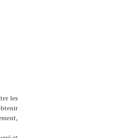
ter les
obtenir
tement,
urré et