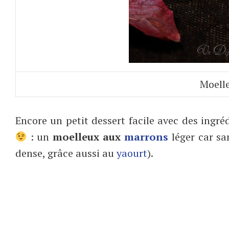
Moell
Encore un petit dessert facile avec des ingr
: un
moelleux aux
marrons
léger car san
dense, grâce aussi au
yaourt
).