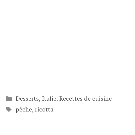
Catégories
Desserts
,
Italie
,
Recettes de cuisine
Étiquettes
pêche
,
ricotta