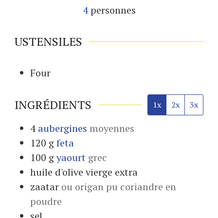
4
personnes
USTENSILES
Four
INGRÉDIENTS
1x
2x
3x
4
aubergines
moyennes
120
g
feta
100
g
yaourt
grec
huile d'olive vierge extra
zaatar
ou origan pu coriandre en
poudre
sel