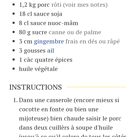
1,2
kg
porc
rôti (voir mes notes)
18
cl
sauce soja
8
cl
sauce nuoc-mâm
80
g
sucre
canne ou de palme
3
cm
gingembre
frais en dés ou râpé
3
gousses
ail
1
càc
quatre épices
huile végétale
INSTRUCTIONS
Dans une casserole (encore mieux si
cocotte en fonte ou bien une
mijoteuse) bien chaude saisir le porc
dans deux cuillèrs à soupe d'huile
jusqu'à ce qu'il colore de tous les côtés.