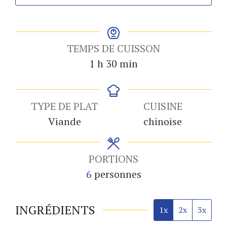
TEMPS DE CUISSON
heure
minutes
1
h
30
min
TYPE DE PLAT
CUISINE
Viande
chinoise
PORTIONS
6
personnes
INGRÉDIENTS
1x
2x
3x