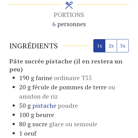
PORTIONS
6
personnes
INGRÉDIENTS
1x
2x
3x
Pâte sucrée pistache (il en restera un
peu)
190
g
farine
ordinaire T55
20
g
fécule de pommes de terre
ou
amidon de riz
50
g
pistache
poudre
100
g
beurre
80
g
sucre
glace ou semoule
1
oeuf