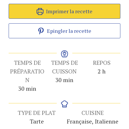
Imprimer la recette
Epingler la recette
TEMPS DE
TEMPS DE
REPOS
heures
PRÉPARATIO
CUISSON
2
h
minutes
N
30
min
minutes
30
min
TYPE DE PLAT
CUISINE
Tarte
Française, Italienne