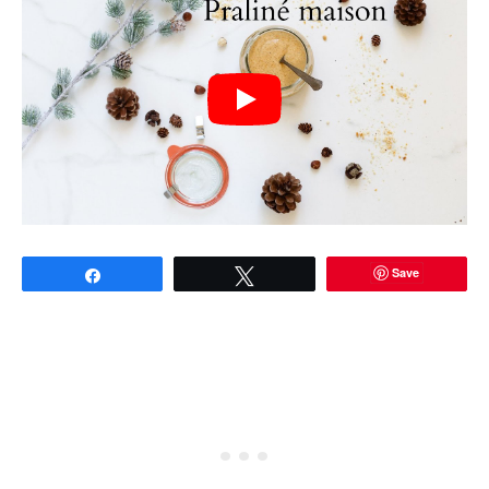
Save
Partagez
Tweetez