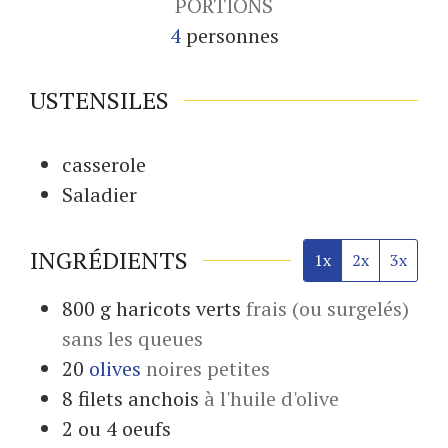
PORTIONS
4
personnes
USTENSILES
casserole
Saladier
INGRÉDIENTS
1x
2x
3x
800
g
haricots verts
frais (ou surgelés)
sans les queues
20
olives
noires petites
8
filets
anchois
à l'huile d'olive
2 ou 4
oeufs