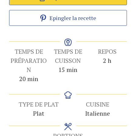
Epingler la recette
TEMPS DE
TEMPS DE
REPOS
heures
PRÉPARATIO
CUISSON
2
h
minutes
N
15
min
minutes
20
min
TYPE DE PLAT
CUISINE
Plat
Italienne
PORTIONS