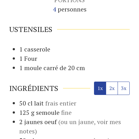
4
personnes
USTENSILES
1 casserole
1 Four
1 moule
carré de 20 cm
INGRÉDIENTS
1x
2x
3x
50
cl
lait
frais entier
125
g
semoule
fine
2
jaunes
oeuf
(ou un jaune, voir mes
notes)