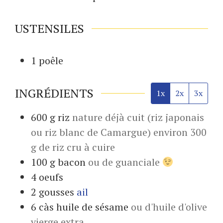
USTENSILES
1 poêle
INGRÉDIENTS
1x
2x
3x
600
g
riz
nature déjà cuit (riz japonais
ou riz blanc de Camargue) environ 300
g de riz cru à cuire
100
g
bacon
ou de guanciale
4
oeufs
2
gousses
ail
6
càs
huile de sésame
ou d'huile d'olive
vierge extra