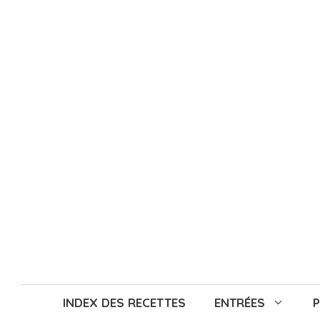
Aller
au
contenu
INDEX DES RECETTES
ENTRÉES
P