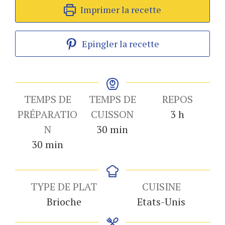
Imprimer la recette
Epingler la recette
TEMPS DE
TEMPS DE
REPOS
heures
PRÉPARATIO
CUISSON
3
h
minutes
N
30
min
minutes
30
min
TYPE DE PLAT
CUISINE
Brioche
Etats-Unis