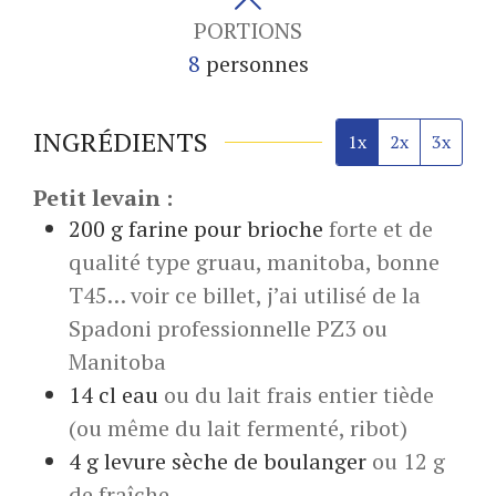
PORTIONS
8
personnes
INGRÉDIENTS
1x
2x
3x
Petit levain :
200
g
farine pour brioche
forte et de
qualité type gruau, manitoba, bonne
T45… voir ce billet, j’ai utilisé de la
Spadoni professionnelle PZ3 ou
Manitoba
14
cl
eau
ou du lait frais entier tiède
(ou même du lait fermenté, ribot)
4
g
levure sèche de boulanger
ou 12 g
de fraîche