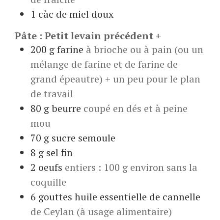
1
càc de miel doux
Pâte : Petit levain précédent +
200
g
farine
à brioche ou à pain (ou un
mélange de farine et de farine de
grand épeautre) + un peu pour le plan
de travail
80
g
beurre
coupé en dés et à peine
mou
70
g
sucre semoule
8
g
sel fin
2
oeufs
entiers : 100 g environ sans la
coquille
6
gouttes
huile essentielle de cannelle
de Ceylan (à usage alimentaire)