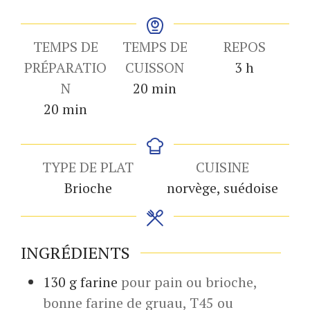
TEMPS DE
TEMPS DE
REPOS
heures
PRÉPARATIO
CUISSON
3
h
minutes
N
20
min
minutes
20
min
TYPE DE PLAT
CUISINE
Brioche
norvège, suédoise
INGRÉDIENTS
130
g
farine
pour pain ou brioche,
bonne farine de gruau, T45 ou