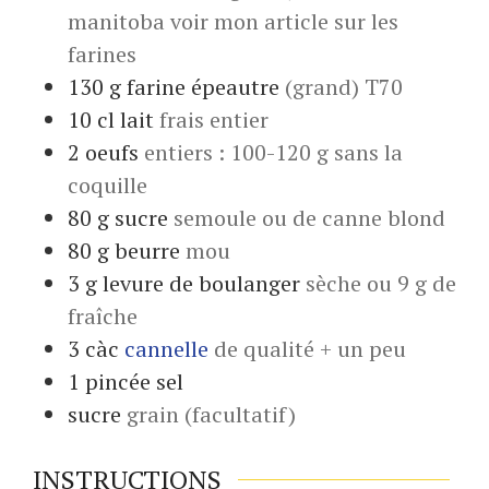
manitoba voir mon article sur les
farines
130
g
farine épeautre
(grand) T70
10
cl
lait
frais entier
2
oeufs
entiers : 100-120 g sans la
coquille
80
g
sucre
semoule ou de canne blond
80
g
beurre
mou
3
g
levure de boulanger
sèche ou 9 g de
fraîche
3
càc
cannelle
de qualité + un peu
1
pincée
sel
sucre
grain (facultatif)
INSTRUCTIONS