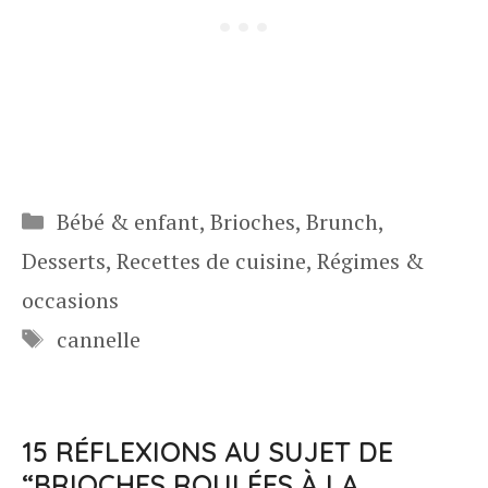
Catégories
Bébé & enfant
,
Brioches
,
Brunch
,
Desserts
,
Recettes de cuisine
,
Régimes &
occasions
Étiquettes
cannelle
15 RÉFLEXIONS AU SUJET DE
“BRIOCHES ROULÉES À LA