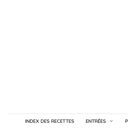
Aller
au
contenu
INDEX DES RECETTES
ENTRÉES
P