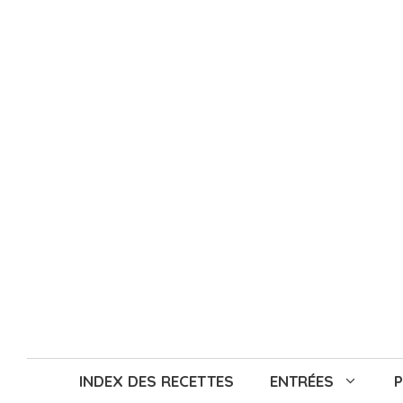
Aller
au
contenu
INDEX DES RECETTES
ENTRÉES
P