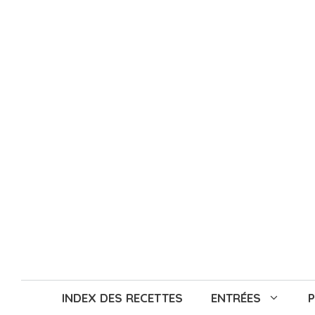
Aller
au
contenu
INDEX DES RECETTES
ENTRÉES
P