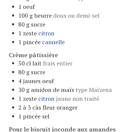
1
oeuf
100
g
beurre
doux ou demi-sel
80
g
sucre
1
zeste
citron
1
pincée
cannelle
Crème pâtissière
50
cl
lait
frais entier
80
g
sucre
4
jaunes
oeuf
30
g
amidon de maïs
type Maïzena
1
zeste
citron
jaune non traité
2 à 3
càs
fleur oranger
1
pincée
sel
Pour le biscuit joconde aux amandes