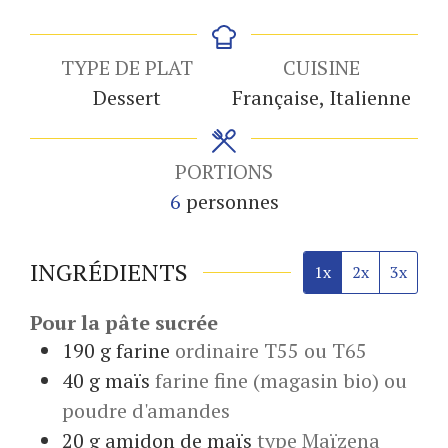
TYPE DE PLAT
CUISINE
Dessert
Française, Italienne
PORTIONS
6
personnes
INGRÉDIENTS
1x
2x
3x
Pour la pâte sucrée
190
g
farine
ordinaire T55 ou T65
40
g
maïs
farine fine (magasin bio) ou
poudre d'amandes
20
g
amidon de maïs
type Maïzena