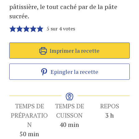
pâtissière, le tout caché par de la pâte
sucrée.
5
sur
4
votes
Imprimer la recette
Epingler la recette
TEMPS DE
TEMPS DE
REPOS
heures
PRÉPARATIO
CUISSON
3
h
minutes
N
40
min
minutes
50
min