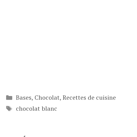
Catégories
Bases
,
Chocolat
,
Recettes de cuisine
Étiquettes
chocolat blanc