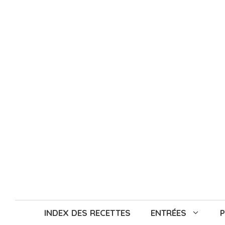
Aller
au
contenu
INDEX DES RECETTES
ENTRÉES
P