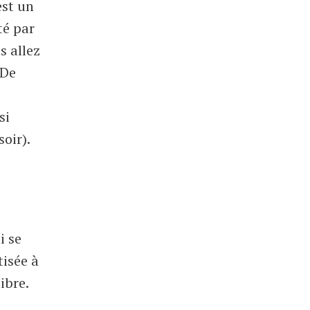
st un
té par
s allez
 De
si
soir).
i se
tisée à
ibre.