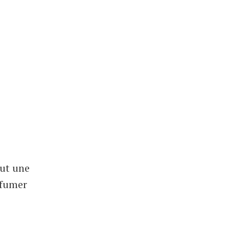
out une
rfumer