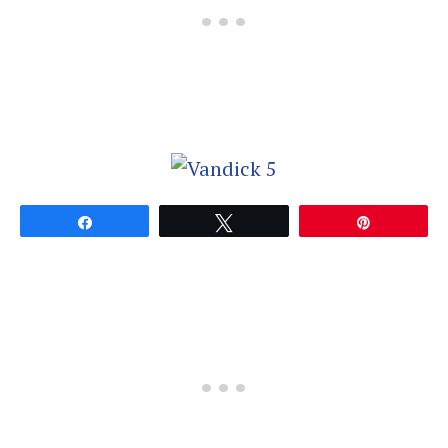
Partagez
Tweetez
Épingle