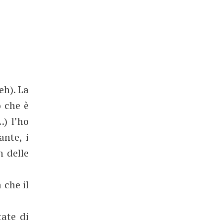
eh). La
o che è
) l’ho
ante, i
n delle
 che il
ate di