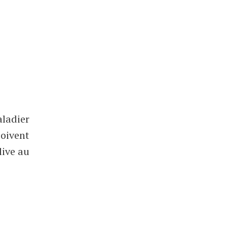
aladier
doivent
live au