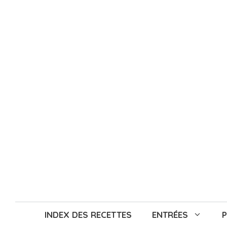
Aller
au
contenu
INDEX DES RECETTES
ENTRÉES
P