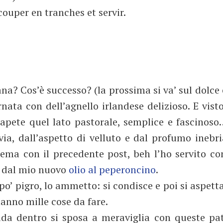
couper en tranches et servir.
na? Cos’è successo? (la prossima si va’ sul dolce 
rnata con dell’agnello irlandese delizioso. E vist
pete quel lato pastorale, semplice e fascinoso…
via, dall’aspetto di velluto e dal profumo inebri
 tema con il precedente post, beh l’ho servito co
i dal mio nuovo
olio al peperoncino
.
po’ pigro, lo ammetto: si condisce e poi si aspetta
anno mille cose da fare.
ida dentro si sposa a meraviglia con queste pat