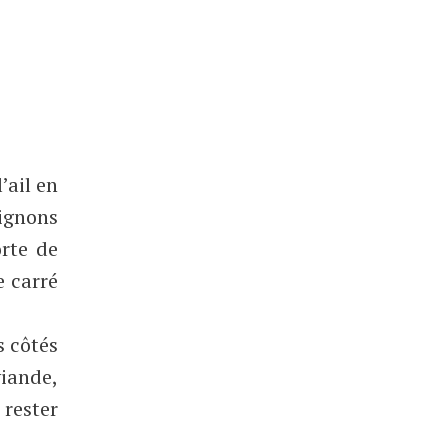
’ail en
pignons
orte de
e carré
s côtés
viande,
 rester