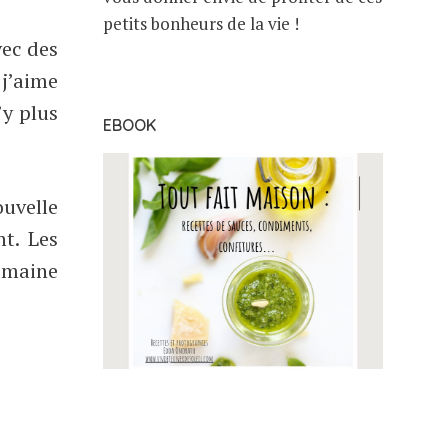
petits bonheurs de la vie !
vec des
 j’aime
’y plus
EBOOK
uvelle
t. Les
emaine