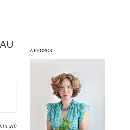
 AU
A PROPOS
più giù