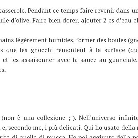
 casserole. Pendant ce temps faire revenir dans u
ile d’olive. Faire bien dorer, ajouter 2 cs d’eau 
s mains légèrement humides, former des boules (gn
ès que les gnocchi remontent à la surface (qu
e et les assaisonner avec la sauce au guanciale.
es.
(non è una collezione ;-). Nell’universo infinit
li e, secondo me, i più delicati. Qui ho usato della 
rita di quella di mucca. Ho poi aggiunto della p