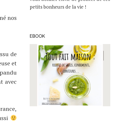
petits bonheurs de la vie !
nné nos
EBOOK
issu de
euse et
répandu
t avec
France,
ussi