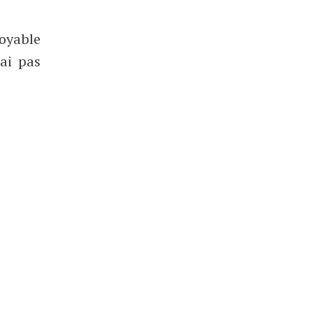
royable
’ai pas