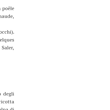
n poêle
chaude,
occhi).
elques
 Saler,
o degli
ricotta
olpa di