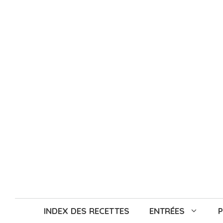
Aller
au
contenu
INDEX DES RECETTES
ENTRÉES
P