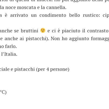
 la noce moscata e la cannella.
a è arrivato un condimento bello rustico: cip
anche se bruttini
e ci è piaciuto il contrasto
ie anche ai pistacchi). Non ho aggiunto formagg
o farlo.
’Italia.
iale e pistacchi (per 4 persone)
0°C)