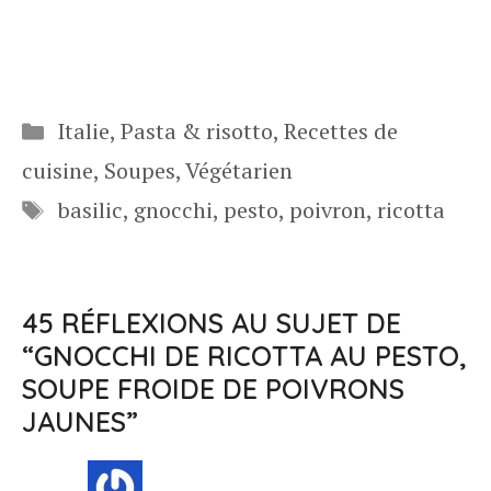
Catégories
Italie
,
Pasta & risotto
,
Recettes de
cuisine
,
Soupes
,
Végétarien
Étiquettes
basilic
,
gnocchi
,
pesto
,
poivron
,
ricotta
45 RÉFLEXIONS AU SUJET DE
“GNOCCHI DE RICOTTA AU PESTO,
SOUPE FROIDE DE POIVRONS
JAUNES”