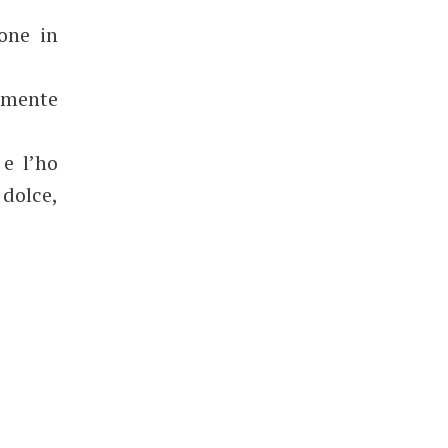
one in
rmente
e l’ho
 dolce,