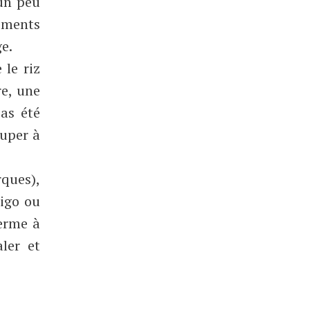
 un peu
vements
ge.
 le riz
re, une
pas été
ouper à
rques),
rigo ou
ferme à
ler et