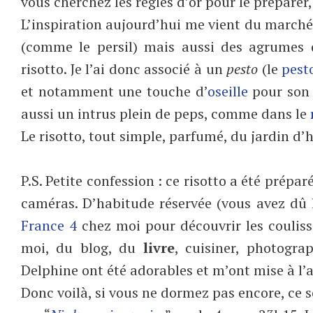
vous cherchez les règles d’or pour le préparer, 
L’inspiration aujourd’hui me vient du marché,
(comme le persil) mais aussi des agrumes d
risotto. Je l’ai donc associé à un
pesto
(le
pest
et notamment une touche d’
oseille
pour son 
aussi un intrus plein de peps, comme dans le
Le risotto, tout simple, parfumé, du jardin d’h
P.S. Petite confession : ce risotto a été prépa
caméras. D’habitude réservée (vous avez dû l
France 4
chez moi pour découvrir les couliss
moi, du blog, du
livre
, cuisiner, photogra
Delphine ont été adorables et m’ont mise à l’a
Donc voilà, si vous ne dormez pas encore, ce s