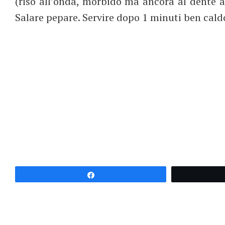
(riso all’onda, morbido ma ancora al dente a
Salare pepare. Servire dopo 1 minuti ben caldo
Partagez