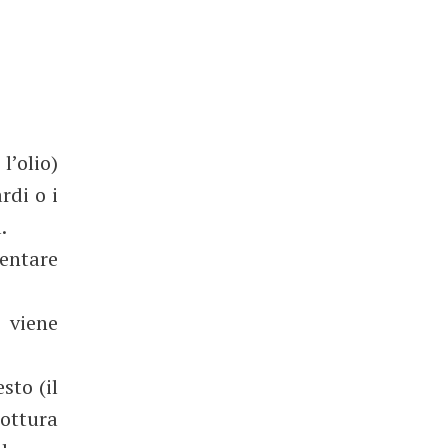
l’olio)
rdi o i
a.
entare
 viene
sto (il
cottura