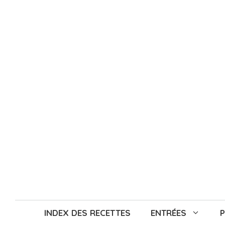
Aller
au
contenu
INDEX DES RECETTES
ENTRÉES
P