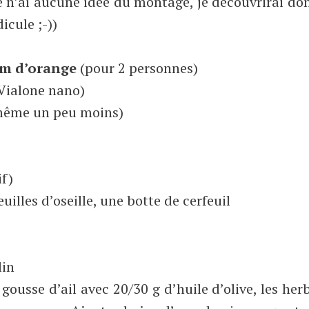
 Je n’ai aucune idée du montage, je découvrirai do
icule ;-))
um d’orange
(pour 2 personnes)
 Vialone nano)
(même un peu moins)
if)
euilles d’oseille, une botte de cerfeuil
lin
ousse d’ail avec 20/30 g d’huile d’olive, les herb