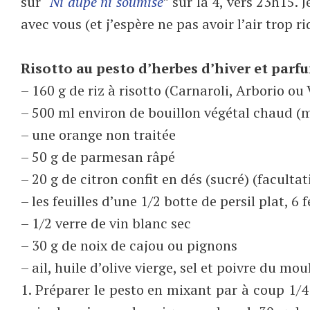
sur “
Ni dupe ni soumise
” sur la 4, vers 23h15.
avec vous (et j’espère ne pas avoir l’air trop rid
Risotto au pesto d’herbes d’hiver et parf
– 160 g de riz à risotto (Carnaroli, Arborio ou
– 500 ml environ de bouillon végétal chaud 
– une orange non traitée
– 50 g de parmesan râpé
– 20 g de citron confit en dés (sucré) (facultat
– les feuilles d’une 1/2 botte de persil plat, 6 f
– 1/2 verre de vin blanc sec
– 30 g de noix de cajou ou pignons
– ail, huile d’olive vierge, sel et poivre du mou
1. Préparer le pesto en mixant par à coup 1/4 g