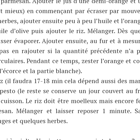
e parmesan. Ajouter le jus d’une demi-orange et
c’est mieux) en commençant par écraser par mou
 herbes, ajouter ensuite peu à peu l’huile et l’oran
le d’olive puis ajouter le riz. Mélanger. Dès que
isser évaporer. Ajouter ensuite, au fur et à mesu
 pas en rajouter si la quantité précédente n’a 
culaires. Pendant ce temps, zester l’orange et c
l’écorce et la partie blanche).
riz (il faudra 17-18 min cela dépend aussi des ma
e pesto (le reste se conserve un jour couvert au f
 cuisson. Le riz doit être moelleux mais encore 
san. Mélanger et laisser reposer 1 minute. Sa
nges et quelques herbes.