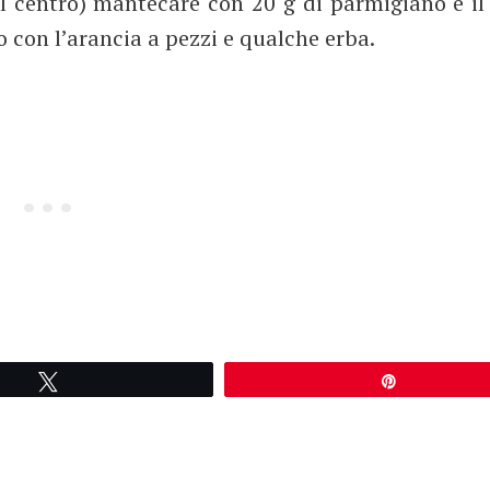
l centro) mantecare con 20 g di parmigiano e il
 con l’arancia a pezzi e qualche erba.
Tweetez
Épingle