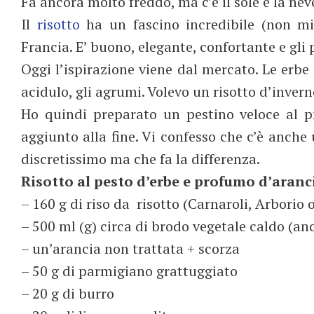
Fa ancora molto freddo, ma c’è il sole e la nev
Il
risotto
ha un fascino incredibile (non mi
Francia. E’ buono, elegante, confortante e gli
Oggi l’ispirazione viene dal mercato. Le erbe 
acidulo, gli agrumi. Volevo un risotto d’inver
Ho quindi preparato un pestino veloce al 
aggiunto alla fine. Vi confesso che c’è anche 
discretissimo ma che fa la differenza.
Risotto al pesto d’erbe e profumo d’aran
– 160 g di riso da risotto (Carnaroli, Arborio
– 500 ml (g) circa di brodo vegetale caldo (a
– un’arancia non trattata + scorza
– 50 g di parmigiano grattuggiato
– 20 g di burro