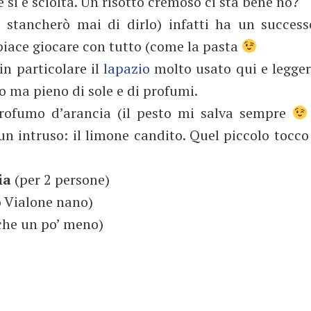
e si è sciolta. Un risotto cremoso ci sta bene no?
 stancherò mai di dirlo) infatti ha un success
 piace giocare con tutto (come la pasta
in particolare il
lapazio
molto usato qui e legge
no ma pieno di sole e di profumi.
profumo d’arancia (il pesto mi salva sempre
un intruso: il limone candito. Quel piccolo tocco
cia
(per 2 persone)
 o Vialone nano)
nche un po’ meno)