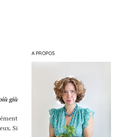
A PROPOS
più giù
ndément
eux. Si