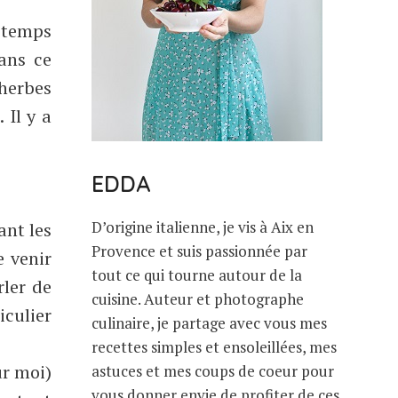
e temps
ans ce
 herbes
 Il y a
EDDA
D’origine italienne, je vis à Aix en
ant les
Provence et suis passionnée par
e venir
tout ce qui tourne autour de la
rler de
cuisine. Auteur et photographe
culier
culinaire, je partage avec vous mes
recettes simples et ensoleillées, mes
ur moi)
astuces et mes coups de coeur pour
vous donner envie de profiter de ces