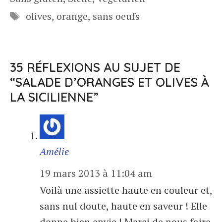
Étiquettes
olives
,
orange
,
sans oeufs
35 RÉFLEXIONS AU SUJET DE
“SALADE D’ORANGES ET OLIVES À
LA SICILIENNE”
Amélie
19 mars 2013 à 11:04 am
Voilà une assiette haute en couleur et,
sans nul doute, haute en saveur ! Elle
donne bien envie ! Merci de nous faire