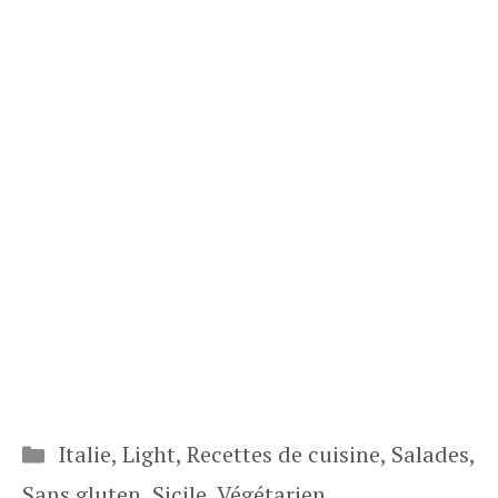
Catégories
Italie
,
Light
,
Recettes de cuisine
,
Salades
,
Sans gluten
,
Sicile
,
Végétarien