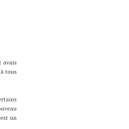
t avais
 à tous
ertains
ouveau
’est un