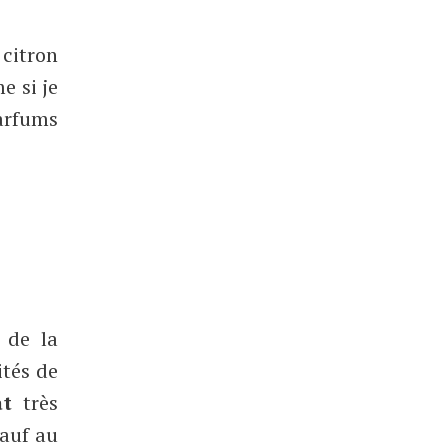
citron
e si je
parfums
 de la
ités de
at
très
Sauf au