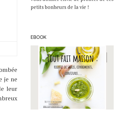
petits bonheurs de la vie !
EBOOK
 tombée
e je ne
de leur
mbreux