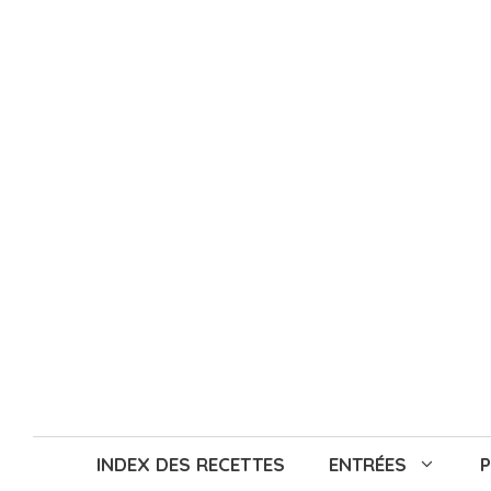
Aller
au
contenu
INDEX DES RECETTES
ENTRÉES
P