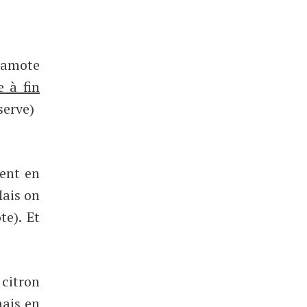
rgamote
 à fin
serve)
ent en
Mais on
te). Et
citron
ais en