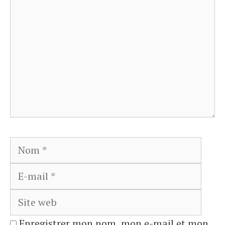
Nom
E-
mail
Site
web
Enregistrer mon nom, mon e-mail et mon