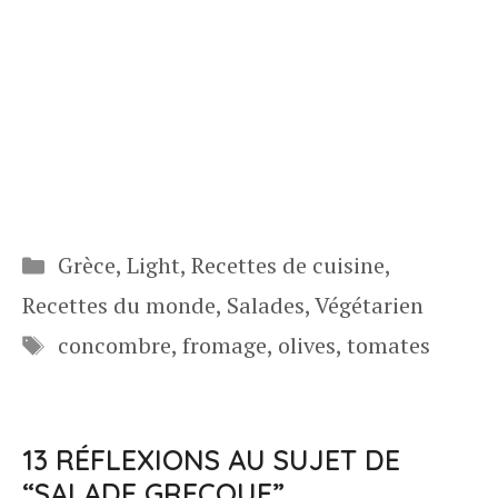
Catégories
Grèce
,
Light
,
Recettes de cuisine
,
Recettes du monde
,
Salades
,
Végétarien
Étiquettes
concombre
,
fromage
,
olives
,
tomates
13 RÉFLEXIONS AU SUJET DE
“SALADE GRECQUE”