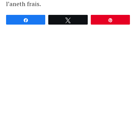
l’aneth frais.
Partagez
Tweetez
Épingle