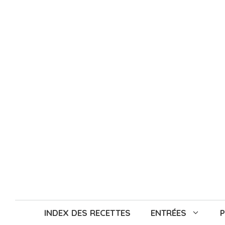
Aller
au
contenu
INDEX DES RECETTES
ENTRÉES
P