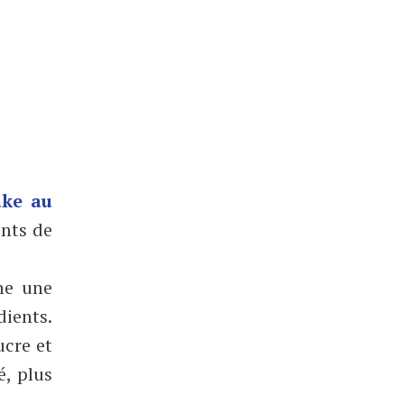
ake au
ints de
ne une
ients.
ucre et
é, plus