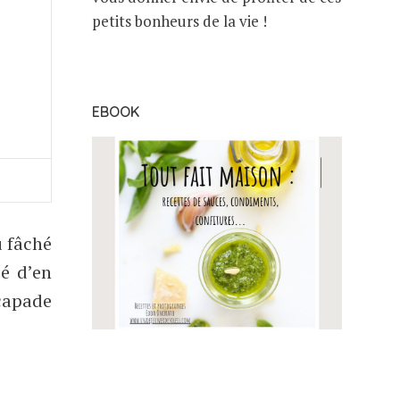
petits bonheurs de la vie !
EBOOK
u fâché
é d’en
scapade