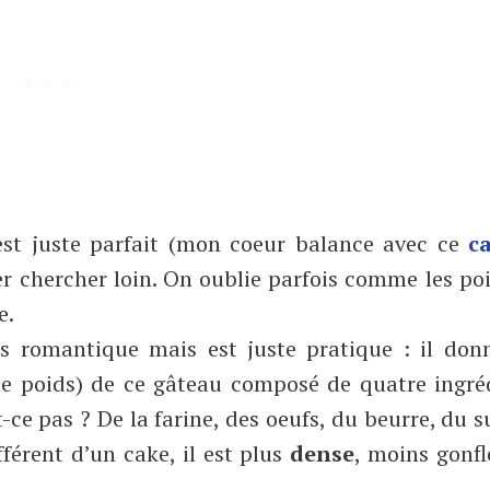
est juste parfait (mon coeur balance avec ce
c
ler chercher loin. On oublie parfois comme les po
e.
s romantique mais est juste pratique : il don
me poids) de ce gâteau composé de quatre ingréd
-ce pas ? De la farine, des oeufs, du beurre, du s
fférent d’un cake, il est plus
dense
, moins gonfl