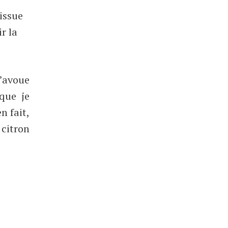
issue
r la
J’avoue
que je
n fait,
 citron