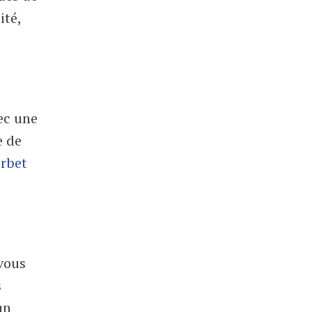
ité,
vec une
e de
orbet
 vous
s
un