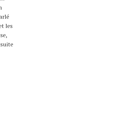
n
arlé
t les
se,
 suite