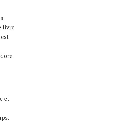
us
 livre
 est
adore
e et
mps.