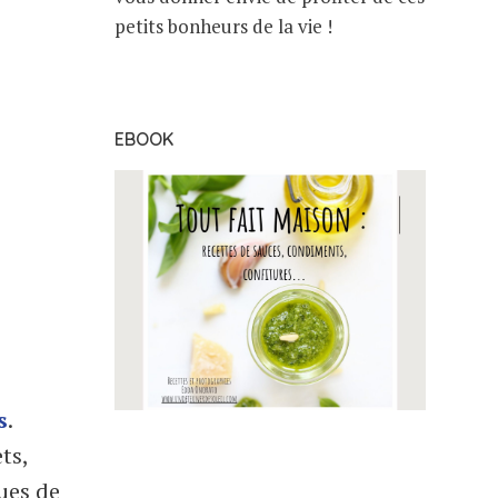
petits bonheurs de la vie !
EBOOK
s
.
ts,
ues de