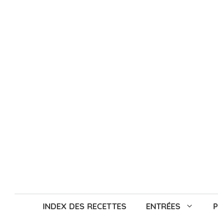
Aller
au
contenu
INDEX DES RECETTES
ENTRÉES
P